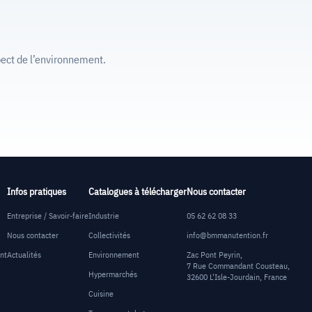
ect de l’environnement.
Infos pratiques
Catalogues à télécharger
Nous contacter
Entreprise / Savoir-faire
Industrie
05 62 62 08 33
Nous contacter
Collectivités
info@bmmanutention.fr
ent
Actualités
Environnement
Zac Pont Peyrin,
7 Rue Commandant Cousteau,
Hypermarchés
32600 L'Isle-Jourdain, France
Cuisine