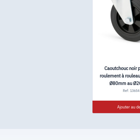
Caoutchouc noir p
roulement à rouleau
Ø80mm au Ø
Ref: 13654
Ajouter au de