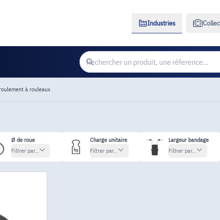
Industries
Collec
roulement à rouleaux
Ø de roue
Charge unitaire
Largeur bandage
Filtrer par...
Filtrer par...
Filtrer par...