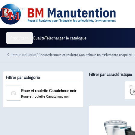
Qualité
Télécharger le catalogue
Produits
Retour
Industries
/
L'industrie
/
Roue et roulette Caoutchouc noir
/
Pivotante chape œil 
Filtrer par caractéristique
Filtrer par catégorie
Roue et roulette Caoutchouc noir
Roue et roulette Caoutchouc noir