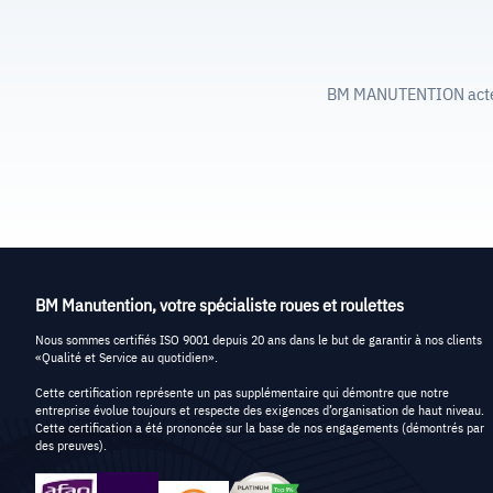
BM MANUTENTION acteur 
BM Manutention, votre spécialiste roues et roulettes
Nous sommes certifiés ISO 9001 depuis 20 ans dans le but de garantir à nos clients
«Qualité et Service au quotidien».
Cette certification représente un pas supplémentaire qui démontre que notre
entreprise évolue toujours et respecte des exigences d’organisation de haut niveau.
Cette certification a été prononcée sur la base de nos engagements (démontrés par
des preuves).