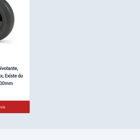
ivotante,
x, Existe du
200mm
vis